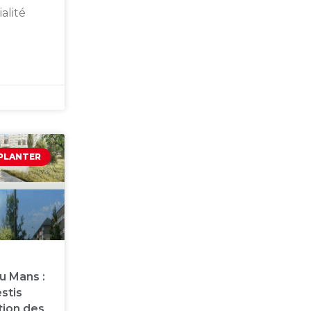
alité
MPLANTER
u Mans :
estis
tion des