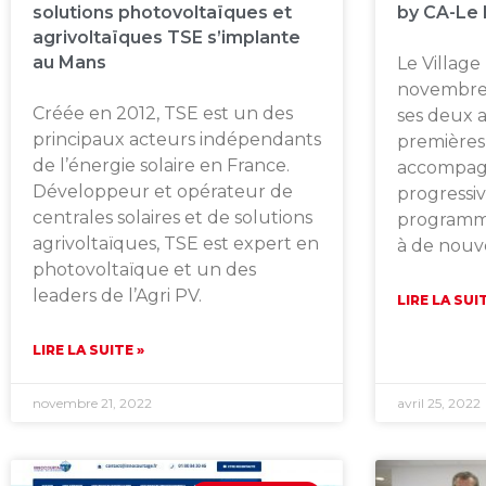
solutions photovoltaïques et
by CA-Le
agrivoltaïques TSE s’implante
au Mans
Le Village
novembre 
Créée en 2012, TSE est un des
ses deux a
principaux acteurs indépendants
premières
de l’énergie solaire en France.
accompag
Développeur et opérateur de
progressi
centrales solaires et de solutions
programme
agrivoltaïques, TSE est expert en
à de nouve
photovoltaïque et un des
leaders de l’Agri PV.
LIRE LA SUI
LIRE LA SUITE »
novembre 21, 2022
avril 25, 2022