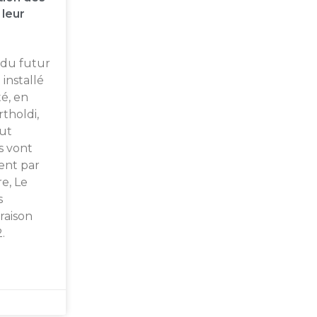
 leur
 du futur
installé
té, en
tholdi,
ut
ns vont
ent par
re, Le
s
raison
.