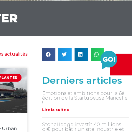
TER
s actualités
Derniers articles
MPLANTER
Emotions et ambitions pour la 6è
édition de la Startupeuse Mancelle
!
Lire la suite »
StoneHedge investit 40 millions
pe Urban
d’€ pour bâtir un site industrie et