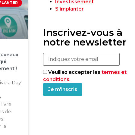
Investissement
MPLANTER
S'implanter
Inscrivez-vous à
notre newsletter
nouveaux
qui
ement !
Veuillez accepter les
termes et
conditions
.
Five a Day
e
livre
es de
es
 la