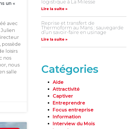
logistique à La Milesse
ns un «
Lire la suite »
Reprise et transfert de
éé avec
Thermoform au Mans : sauvegarde
 Julien
d’un savoir-faire en usinage
irecteur
Lire la suite »
, possède
 loisirs
c nos
oor, nous
Catégories
n salle
Aide
Attractivité
Captiver
Entreprendre
Focus entreprise
Information
Interview du Mois