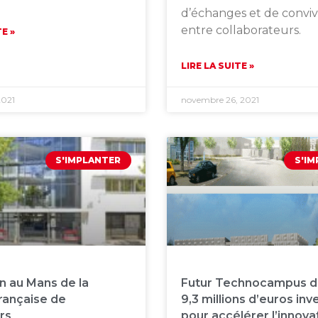
d’échanges et de convivi
entre collaborateurs.
TE »
LIRE LA SUITE »
2021
novembre 26, 2021
S'IMPLANTER
S'I
on au Mans de la
Futur Technocampus d
rançaise de
9,3 millions d’euros inv
rs
pour accélérer l’innova