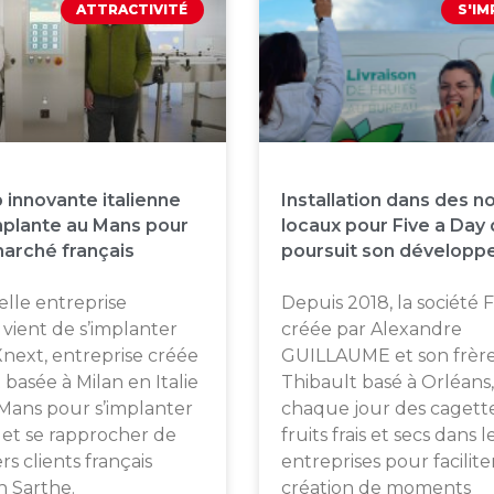
ATTRACTIVITÉ
S'I
p innovante italienne
Installation dans des 
mplante au Mans pour
locaux pour Five a Day 
marché français
poursuit son développ
lle entreprise
Depuis 2018, la société 
vient de s’implanter
créée par Alexandre
Xnext, entreprise créée
GUILLAUME et son frèr
 basée à Milan en Italie
Thibault basé à Orléans, 
 Mans pour s’implanter
chaque jour des cagett
 et se rapprocher de
fruits frais et secs dans l
rs clients français
entreprises pour faciliter
en Sarthe.
création de moments