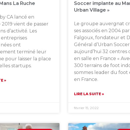
 Mans La Ruche
Soccer implante au Ma
Urban Village »
 by CA lancé en
Le groupe auvergnat cr
2019 vient de passer
ses associés en 2004 par
ns d’activité. Les
Falgoux, fondateur et D
 entreprises
Général d’Urban Soccer
nées ont
aujourd’hui 32 centres de
vement terminé leur
en salle en France « Ave
 pour laisser la place
300 terrains de foot ind
lles startups.
sommes leader du foot e
en France.
TE »
LIRE LA SUITE »
février 15, 2022