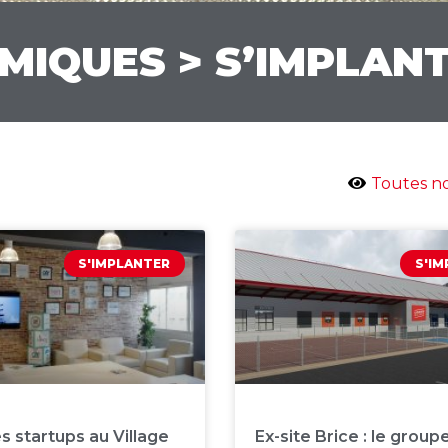
MIQUES > S’IMPLAN
Toutes no
S'IMPLANTER
S'I
s startups au Village
Ex-site Brice : le grou