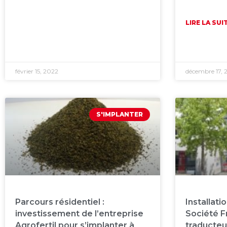
LIRE LA SUI
février 15, 2022
décembre 17, 
S'IMPLANTER
Parcours résidentiel :
Installati
investissement de l’entreprise
Société F
Agrofertil pour s’implanter à
traducteu