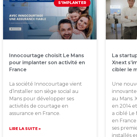
S'IMPLANTER
Innocourtage choisit Le Mans
La startu
pour implanter son activité en
Xnext s’i
France
cibler le 
La société Innocourtage vient
Une nouve
d’installer son siège social au
innovante 
Mans pour développer ses
au Mans. 
activités de courtage en
en 2014 et
assurance en France.
a ciblé Le
en France
ses premie
LIRE LA SUITE »
installés 