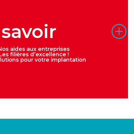
 savoir
Nos
aides aux entreprises
Les
filières d’excellence
!
lutions pour votre implantation