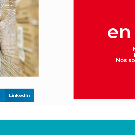
en
Nos
so
LinkedIn