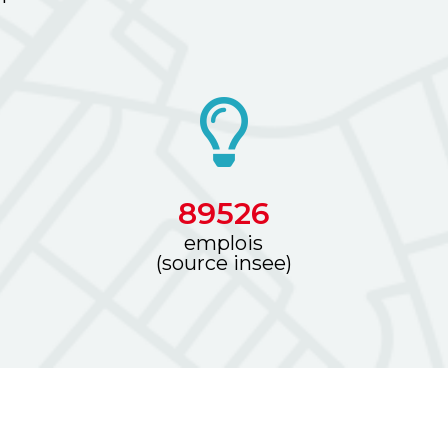
108553
emplois
(source insee)