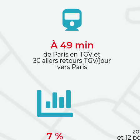
À 
56
 min
de Paris en TGV et
30 allers retours TGV/jour
vers Paris
zo
8
 %
et 12 p