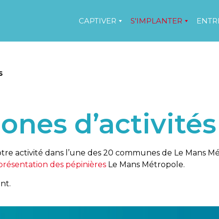
CAPTIVER
S'IMPLANTER
ENTR
s
ones d’activités
otre activité dans l’une des 20 communes de Le Mans M
présentation des pépinières
Le Mans Métropole.
ent.