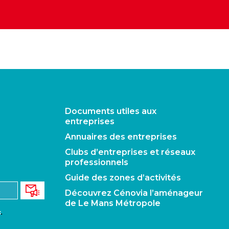
Documents utiles aux
entreprises
Annuaires des entreprises
Clubs d’entreprises et réseaux
professionnels
Guide des zones d’activités
Découvrez Cénovia l’aménageur
de Le Mans Métropole
s
.