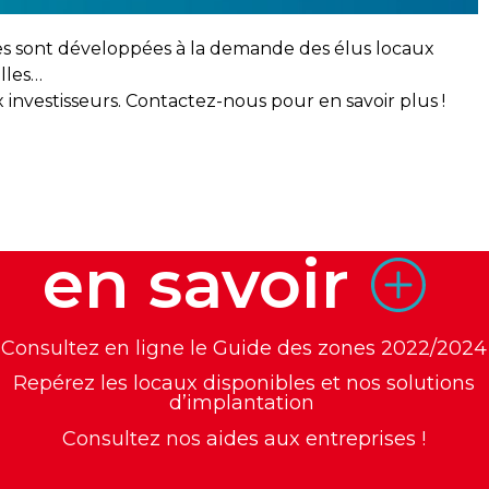
Elles sont développées à la demande des élus locaux
elles…
 investisseurs. Contactez-nous pour en savoir plus !
en savoir
Consultez en ligne le
Guide des zones 2022/2024
Repérez les
locaux disponibles et nos solutions
d’implantation
Consultez nos
aides aux entreprises
!