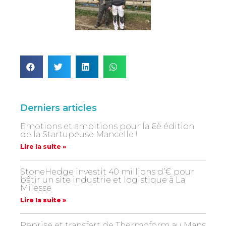
Derniers articles
Emotions et ambitions pour la 6è édition
de la Startupeuse Mancelle !
Lire la suite »
StoneHedge investit 40 millions d’€ pour
bâtir un site industrie et logistique à La
Milesse
Lire la suite »
Reprise et transfert de Thermoform au Mans