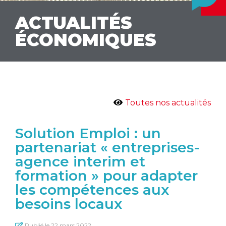
ACTUALITÉS
ÉCONOMIQUES
Toutes nos actualités
Solution Emploi : un
partenariat « entreprises-
agence interim et
formation » pour adapter
les compétences aux
besoins locaux
Publié le
22 mars 2022