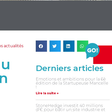
s actualités
au
Derniers articles
en
Emotions et ambitions pour la 6è
édition de la Startupeuse Mancelle
!
Lire la suite »
StoneHedge investit 40 millions
d’€ pour bâtir un site industrie et