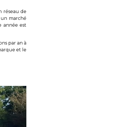
un réseau de
nt un marché
re année est
ons par an à
marque et le