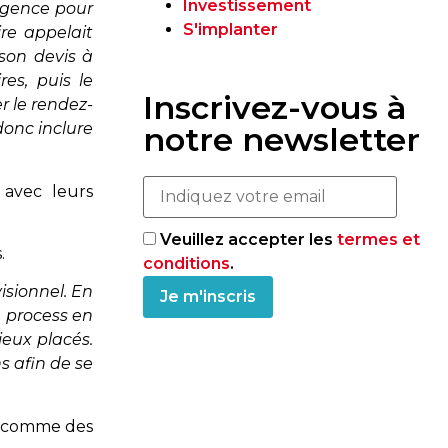
Investissement
agence pour
S'implanter
ire appelait
 son devis à
es, puis le
Inscrivez-vous à
r le rendez-
donc inclure
notre newsletter
 avec leurs
Veuillez accepter les
termes et
.
conditions
.
isionnel. En
e process en
ieux placés.
s afin de se
te comme des