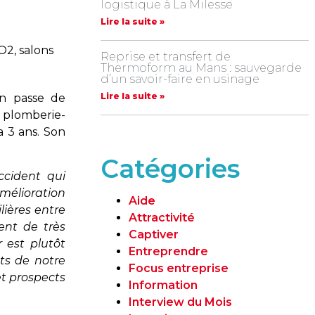
logistique à La Milesse
Lire la suite »
O2, salons
Reprise et transfert de
Thermoform au Mans : sauvegarde
d’un savoir-faire en usinage
Lire la suite »
n passe de
 plomberie-
a 3 ans. Son
Catégories
ccident qui
mélioration
Aide
lières entre
Attractivité
ent de très
Captiver
 est plutôt
Entreprendre
nts de notre
Focus entreprise
et prospects
Information
Interview du Mois