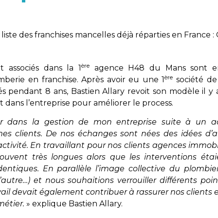
 liste des franchises mancelles déjà réparties en France : 
ère
et associés dans la 1
agence H48 du Mans sont e
ère
erie en franchise. Après avoir eu une 1
société de
és pendant 8 ans, Bastien Allary revoit son modèle il y 
nt dans l’entreprise pour améliorer le process.
r dans la gestion de mon entreprise suite à un a
es clients. De nos échanges sont nées des idées d’a
activité. En travaillant pour nos clients agences immobi
souvent très longues alors que les interventions étai
tiques. En parallèle l’image collective du plombier
l’autre…) et nous souhaitions verrouiller différents poi
vail devait également contribuer à rassurer nos clients 
étier.
» explique Bastien Allary.