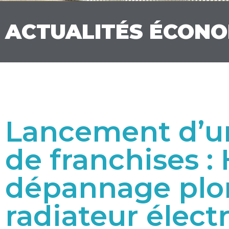
ACTUALITÉS ÉCON
Lancement d’u
de franchises :
dépannage plo
radiateur élect