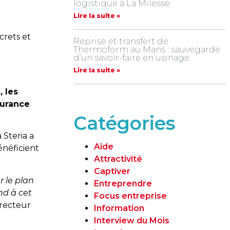
logistique à La Milesse
Lire la suite »
crets et
Reprise et transfert de
Thermoform au Mans : sauvegarde
d’un savoir-faire en usinage
Lire la suite »
, les
surance
Catégories
 Steria a
Aide
énéficient
Attractivité
Captiver
r le plan
Entreprendre
nd à cet
Focus entreprise
directeur
Information
Interview du Mois