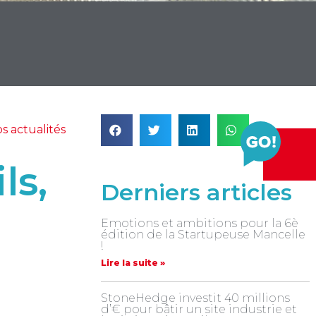
s actualités
ls,
Derniers articles
Emotions et ambitions pour la 6è
édition de la Startupeuse Mancelle
!
Lire la suite »
StoneHedge investit 40 millions
d’€ pour bâtir un site industrie et