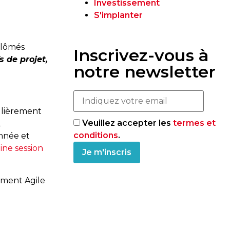
Investissement
S'implanter
plômés
Inscrivez-vous à
 de projet,
notre newsletter
culièrement
Veuillez accepter les
termes et
2
conditions
.
année et
ine session
ement Agile