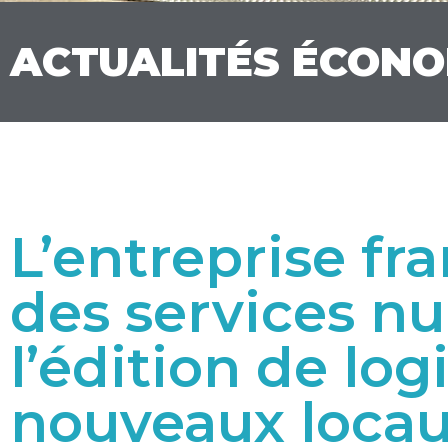
ACTUALITÉS ÉCON
L’entreprise fra
des services n
l’édition de logi
nouveaux loca