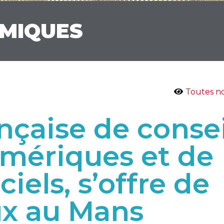
OMIQUES
Toutes no
nçaise de consei
umériques et de
ciels, s’offre de
ux au Mans