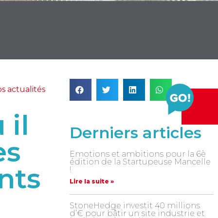
s actualités
 il
Derniers articles
es
Emotions et ambitions pour la 6è
édition de la Startupeuse Mancelle
nts
!
Lire la suite »
StoneHedge investit 40 millions
d’€ pour bâtir un site industrie et