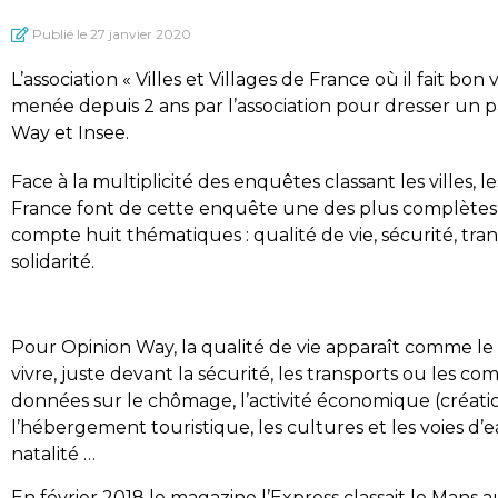
Publié le
27 janvier 2020
L’association « Villes et Villages de France où il fait 
menée depuis 2 ans par l’association pour dresser un pa
Way et Insee.
Face à la multiplicité des enquêtes classant les villes, le
France font de cette enquête une des plus complètes 
compte huit thématiques : qualité de vie, sécurité, trans
solidarité.
Pour Opinion Way, la qualité de vie apparaît comme le cri
vivre, juste devant la sécurité, les transports ou les c
données sur le chômage, l’activité économique (création
l’hébergement touristique, les cultures et les voies d’eau
natalité …
En février 2018 le magazine l’Express classait le Mans a