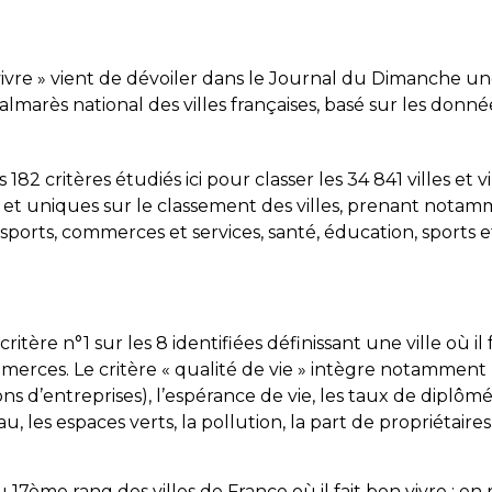
bon vivre » vient de dévoiler dans le Journal du Dimanche 
lmarès national des villes françaises, basé sur les donn
s 182 critères étudiés ici pour classer les 34 841 villes et v
et uniques sur le classement des villes, prenant nota
ports, commerces et services, santé, éducation, sports et 
tère n°1 sur les 8 identifiées définissant une ville où il 
ommerces. Le critère « qualité de vie » intègre notamment 
s d’entreprises), l’espérance de vie, les taux de diplômé
, les espaces verts, la pollution, la part de propriétaires
u 17ème rang des villes de France où il fait bon vivre ; 