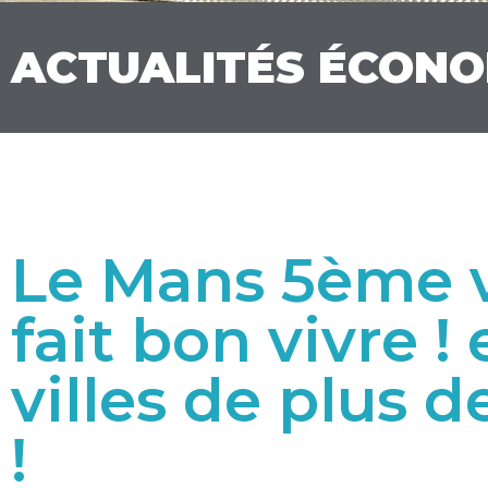
ACTUALITÉS ÉCON
Le Mans 5ème vi
fait bon vivre !
villes de plus 
!