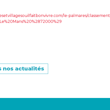
lesetvillagesouilfaitbonvivre.com/le-palmares/classement
le=Le%20Mans%20%2872000%29
 nos actualités