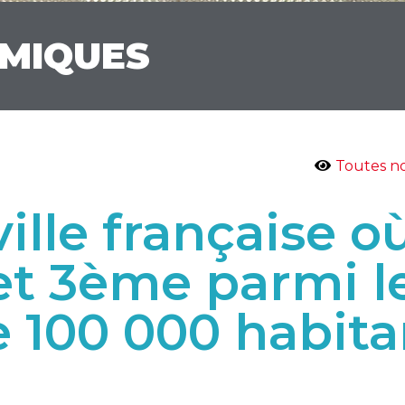
OMIQUES
Toutes no
lle française où
 et 3ème parmi l
de 100 000 habita