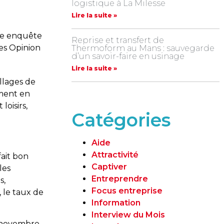
logistique à La Milesse
Lire la suite »
une enquête
Reprise et transfert de
ées Opinion
Thermoform au Mans : sauvegarde
d’un savoir-faire en usinage
Lire la suite »
illages de
mment en
loisirs,
Catégories
Aide
Attractivité
fait bon
Captiver
les
Entreprendre
s,
Focus entreprise
, le taux de
Information
Interview du Mois
en novembre