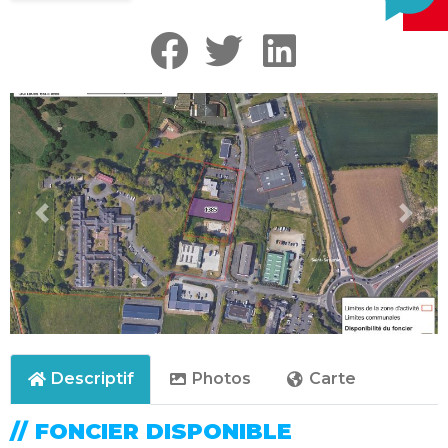
Précédent
Suiva
Descriptif
Photos
Carte
// FONCIER DISPONIBLE