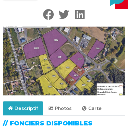
Précédent
Suiva
Descriptif
Photos
Carte
// FONCIERS DISPONIBLES